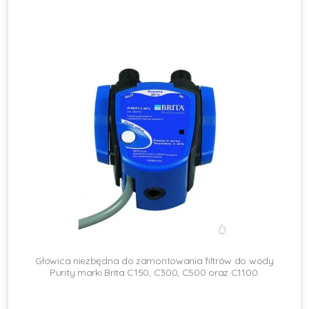
Głowica niezbędna do zamontowania filtrów do wody
Purity marki Brita C150, C300, C500 oraz C1100.