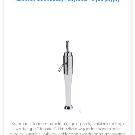
Kolumna z kranem napełniającym i przełącznikiem rodzaju
wody typu "Joystick". Umożliwia wygodne napełnianie
butelek, karafek i kubków schłodzoną wodą pitną gazowaną,