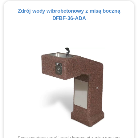
Zdrój wody wibrobetonowy z misą boczną
DFBF-36-ADA
Postumentowy zdrój wody kranowej z misą boczną,