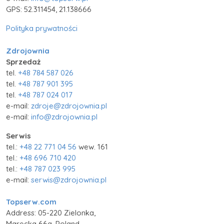
GPS: 52.311454, 21.138666
Polityka prywatności
Zdrojownia
Sprzedaż
tel.
+48 784 587 026
tel.
+48 787 901 395
tel.
+48 787 024 017
e-mail:
zdroje@zdrojownia.pl
e-mail:
info@zdrojownia.pl
Serwis
tel.:
+48 22 771 04 56
wew. 161
tel.:
+48 696 710 420
tel.:
+48 787 023 995
e-mail:
serwis@zdrojownia.pl
Topserw.com
Address: 05-220 Zielonka,
Marecka 66a, Poland