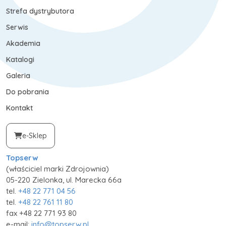
Strefa dystrybutora
Serwis
Akademia
Katalogi
Galeria
Do pobrania
Kontakt
e-Sklep
Topserw
(właściciel marki Zdrojownia)
05-220 Zielonka, ul. Marecka 66a
tel.
+48 22 771 04 56
tel.
+48 22 761 11 80
fax +48 22 771 93 80
e-mail:
info@topserw.pl