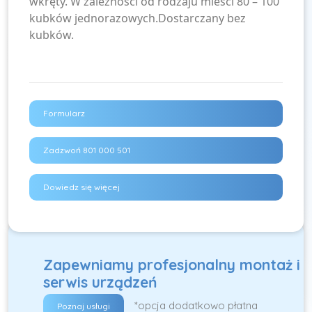
wkręty. W zależności od rodzaju mieści 80 – 100
kubków jednorazowych.Dostarczany bez
kubków.
Formularz
Zadzwoń 801 000 501
Dowiedz się więcej
Zapewniamy profesjonalny montaż i
serwis urządzeń
*opcja dodatkowo płatna
Poznaj usługi