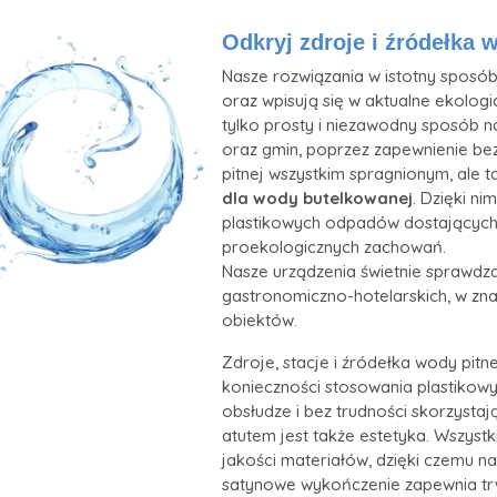
Odkryj zdroje i źródełka 
Nasze rozwiązania w istotny sposób 
oraz wpisują się w aktualne ekologi
tylko prosty i niezawodny sposób n
oraz gmin, poprzez zapewnienie be
pitnej wszystkim spragnionym, ale 
dla wody butelkowanej
. Dzięki n
plastikowych odpadów dostających
proekologicznych zachowań.
Nasze urządzenia świetnie sprawdza
gastronomiczno-hotelarskich, w zn
obiektów.
Zdroje, stacje i źródełka wody pitn
konieczności stosowania plastikowy
obsłudze i bez trudności skorzystaj
atutem jest także estetyka. Wszyst
jakości materiałów, dzięki czemu n
satynowe wykończenie zapewnia trw