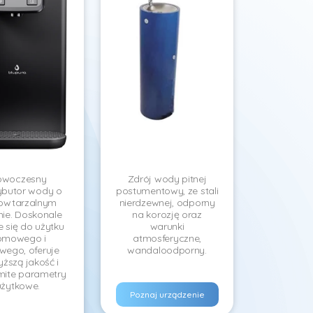
owoczesny
Zdrój wody pitnej
ybutor wody o
postumentowy, ze stali
owtarzalnym
nierdzewnej, odporny
nie. Doskonale
na korozję oraz
 się do użytku
warunki
omowego i
atmosferyczne,
wego, oferuje
wandaloodporny.
ższą jakość i
ite parametry
użytkowe.
Poznaj urządzenie