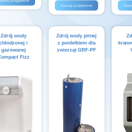
oznaj urządzenie
Poznaj urządzenie
Pozn
Zdrój wody
Zdrój wody pitnej
Zd
chłodzonej i
z poidełkiem dla
krano
gazowanej
zwierząt GRF-PF
Compact Fizz