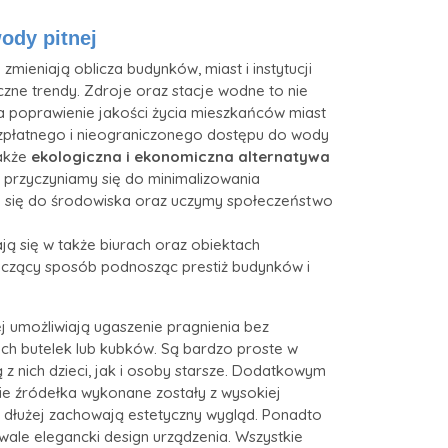
wody pitnej
zmieniają oblicza budynków, miast i instytucji
czne trendy. Zdroje oraz stacje wodne to nie
a poprawienie jakości życia mieszkańców miast
zpłatnego i nieograniczonego dostępu do wody
także
ekologiczna i ekonomiczna alternatywa
im przyczyniamy się do minimalizowania
 się do środowiska oraz uczymy społeczeństwo
ją się w także biurach oraz obiektach
aczący sposób podnosząc prestiż budynków i
ej umożliwiają ugaszenie pragnienia bez
ch butelek lub kubków. Są bardzo proste w
ą z nich dzieci, jak i osoby starsze. Dodatkowym
kie źródełka wykonane zostały z wysokiej
a dłużej zachowają estetyczny wygląd. Ponadto
ale elegancki design urządzenia. Wszystkie