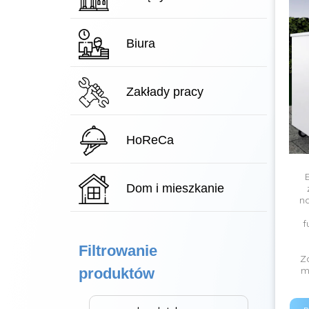
Biura
Zakłady pracy
HoReCa
Dom i mieszkanie
na
f
Filtrowanie
Z
m
produktów