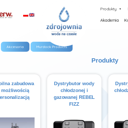
Produkty
Akademia
Ka
Akcesoria
Murdock Products
Produkty
bilna zabudowa
Dystrybutor wody
Dystr
 możliwością
chłodzonej i
chłod
ersonalizacją
gazowanej REBEL
FIZZ