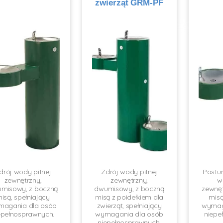
zwierząt GRM-PF
drój wody pitnej
Zdrój wody pitnej
Postu
zewnętrzny,
zewnętrzny,
w
misowy, z boczną
dwumisowy, z boczną
zewnęt
isą, spełniający
misą z poidełkiem dla
misą
magania dla osób
zwierząt, spełniający
wymag
epełnosprawnych.
wymagania dla osób
niepe
niepełnosprawnych.