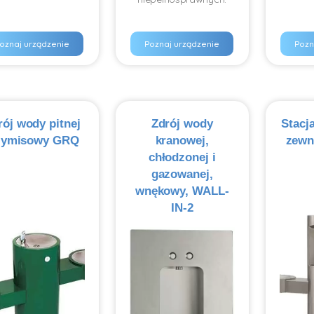
oznaj urządzenie
Poznaj urządzenie
Pozn
rój wody pitnej
Zdrój wody
Stacj
zymisowy GRQ
kranowej,
zewn
chłodzonej i
gazowanej,
wnękowy, WALL-
IN-2