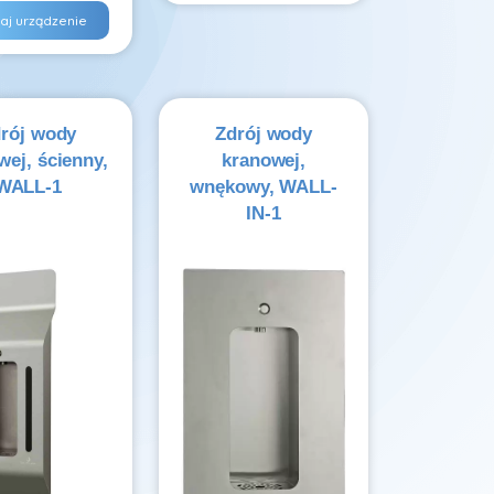
aj urządzenie
rój wody
Zdrój wody
wej, ścienny,
kranowej,
WALL-1
wnękowy, WALL-
IN-1