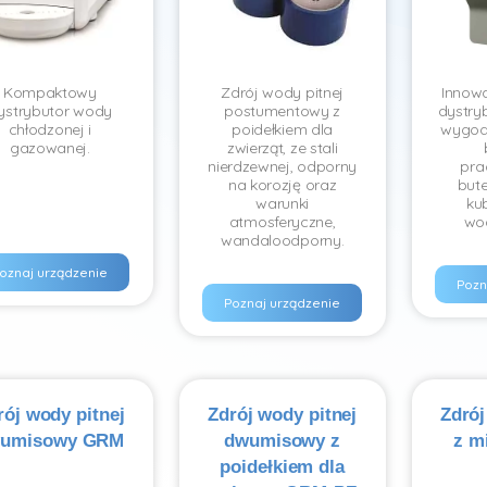
Kompaktowy
Zdrój wody pitnej
Innowa
ystrybutor wody
postumentowy z
dystry
chłodzonej i
poidełkiem dla
wygod
gazowanej.
zwierząt, ze stali
nierdzewnej, odporny
pra
na korozję oraz
bute
warunki
ku
atmosferyczne,
wo
wandaloodporny.
oznaj urządzenie
Pozn
Poznaj urządzenie
rój wody pitnej
Zdrój wody pitnej
Zdrój
umisowy GRM
dwumisowy z
z m
poidełkiem dla