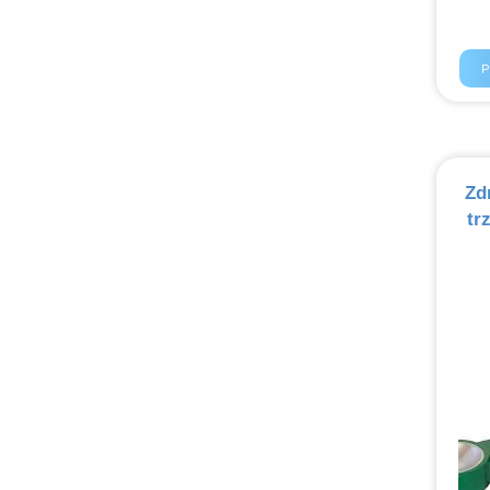
P
Zd
tr