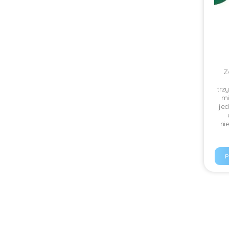
Z
trz
mi
jed
ni
P