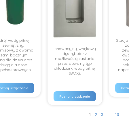
drój wody pitnej
Stacja
zewnętrzny,
z
Innowacyjny, wnękowy
ymisowy, z dwoma
zew
dystrybutor z
sami bocznymi -
dw
możliwością zasilania
ną dla dzieci oraz
boc
przez dowolny typ
drugą dla osób
nal
chłodziarki wody pitnej
epełnosprawnych.
napeł
(BOX).
oznaj urządzenie
Pozn
Poznaj urządzenie
1
2
3
…
10