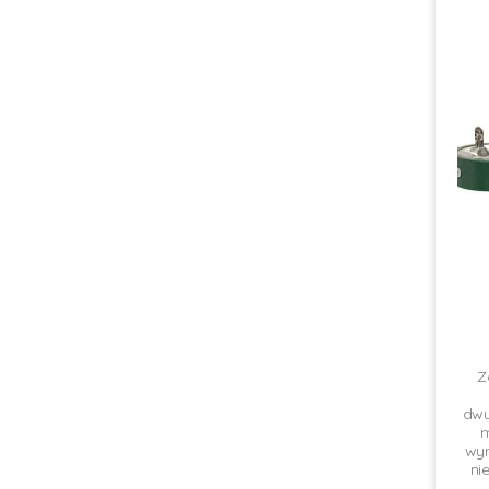
Z
dwu
m
wy
ni