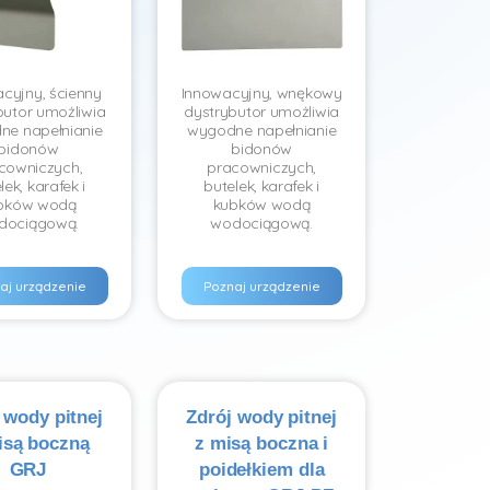
cyjny, ścienny
Innowacyjny, wnękowy
butor umożliwia
dystrybutor umożliwia
ne napełnianie
wygodne napełnianie
bidonów
bidonów
cowniczych,
pracowniczych,
lek, karafek i
butelek, karafek i
bków wodą
kubków wodą
dociągową.
wodociągową.
aj urządzenie
Poznaj urządzenie
 wody pitnej
Zdrój wody pitnej
isą boczną
z misą boczna i
GRJ
poidełkiem dla