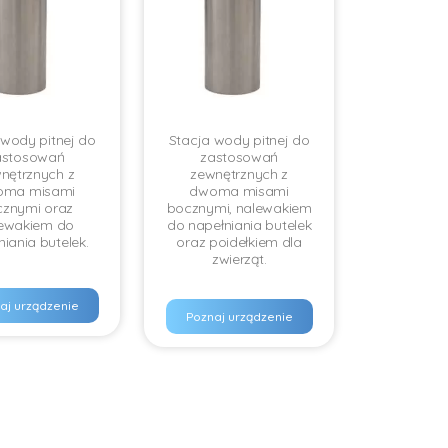
 wody pitnej do
Stacja wody pitnej do
astosowań
zastosowań
nętrznych z
zewnętrznych z
oma misami
dwoma misami
znymi oraz
bocznymi, nalewakiem
ewakiem do
do napełniania butelek
niania butelek.
oraz poidełkiem dla
zwierząt.
aj urządzenie
Poznaj urządzenie