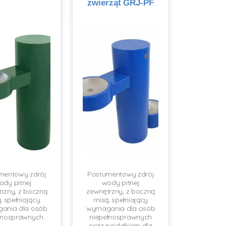
zwierząt GRJ-PF
mentowy zdrój
Postumentowy zdrój
ody pitnej
wody pitnej
rzny, z boczną
zewnętrzny, z boczną
, spełniający
misą, spełniający
ania dla osób
wymagania dla osób
łnosprawnych.
niepełnosprawnych
oraz poidełkiem dla