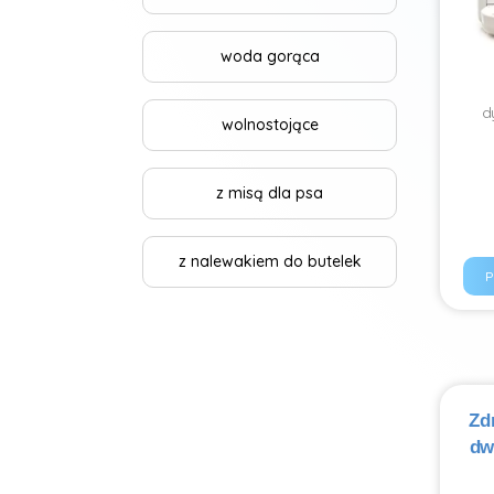
woda gorąca
d
wolnostojące
z misą dla psa
z nalewakiem do butelek
P
Zd
dw