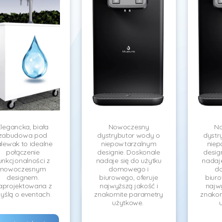
Elegancka, biała
Nowoczesny
N
zabudowa pod
dystrybutor wody o
dystr
lewak to idealne
niepowtarzalnym
niep
połączenie
designie. Doskonale
desig
unkcjonalności z
nadaje się do użytku
nadaje
nowoczesnym
domowego i
d
designem.
biurowego, oferuje
biuro
aprojektowana z
najwyższą jakość i
najwy
yślą o eventach.
znakomite parametry
znakom
użytkowe.