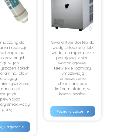
znaczony do
Gwarantuje dostęp do
nia i redukcji
wody chłodzonej lub
ku i zapachu
wody o temperaturze
u oraz innych
pokojowej z sieci
ciążliwych
wodociągowej.
yszczeń, takich
Niewielkie rozmiary
hloramina, ołów,
umożliwiają
erbicydy,
umieszczenie
nieczyszczenia,
chłodziarki pod
maceutyki i
każdym blatem, w
estycydy,
każdej szafce.
pewniając
ały smak wody
pitnej.
Poznaj urządzenie
aj urządzenie