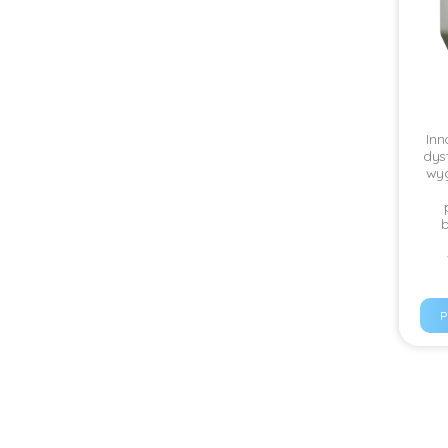
Inn
dys
wyg
b
P