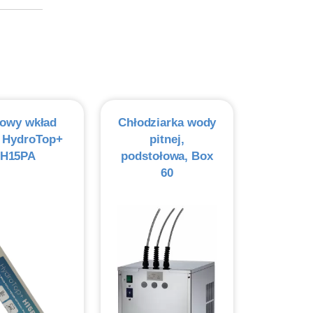
iowy wkład
Chłodziarka wody
ra HydroTop+
pitnej,
H15PA
podstołowa, Box
60