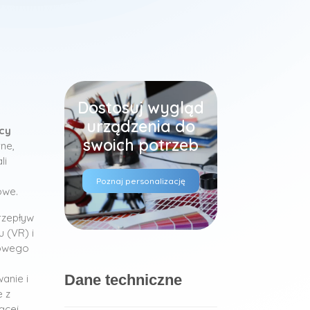
Dostosuj wygląd
urządzenia do
ący
swoich potrzeb
ne,
li
Poznaj personalizację
owe.
rzepływ
 (VR) i
iowego
Dane techniczne
anie i
e z
ącej