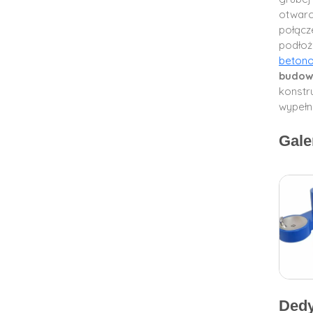
otwarc
połącz
podłoż
beton
budowl
konstr
wypełn
Gale
Dedy