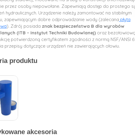
ie przez osoby niepowołane. Zapewniają dostęp do prostego 
eń hydraulicznych. Urządzenie należy zamontować na stabilnym
u, zapewniającym dobre odprowadzanie wody (zalecana
płyta
owa
). Zdrój posiada
znak bezpieczeństwa B dla wyrobów
anych (ITB – Instytut Techniki Budowlanej)
oraz bezołowiow
ukcję potwierdzoną certyfikatem zgodności z normą NSF/ANSI 61
ia przepisy dotyczące urządzeń nie zawierających ołowiu.
ria produktu
kowane akcesoria