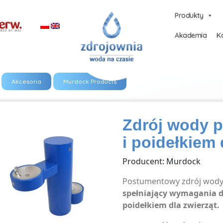
Produkty
Akademia
Ka
Akcesoria
Murdock Products
Zdrój wody p
i poidełkiem
Producent: Murdock
Postumentowy zdrój wody 
spełniający wymagania d
poidełkiem dla zwierząt.