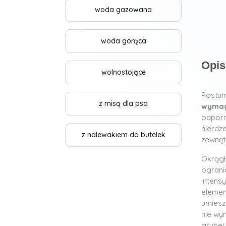
woda gazowana
woda gorąca
Opis
wolnostojące
Postum
z misą dla psa
wymag
odporn
nierdz
z nalewakiem do butelek
zewnętr
Okrągł
ograni
intens
elemen
umiesz
nie wy
grubej