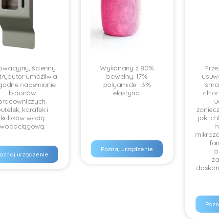
owacyjny, ścienny
Wykonany z 80%
Prze
trybutor umożliwia
bawełny, 17%
usuwa
odne napełnianie
polyamide i 3%
sma
bidonów
elastyna.
chlor
pracowniczych,
u
utelek, karafek i
zaniecz
kubków wodą
jak: c
wodociągową.
h
mikroza
far
Poznaj urządzenie
p
oznaj urządzenie
za
doskon
Pozn