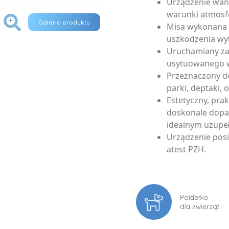
Urządzenie wan
warunki atmosf
+
Galeria produktu
Misa wykonana z
uszkodzenia wy
Uruchamiany z
usytuowanego w
Przeznaczony do
parki, deptaki, 
Estetyczny, pra
doskonale dopas
idealnym uzupeł
Urządzenie pos
atest PZH.