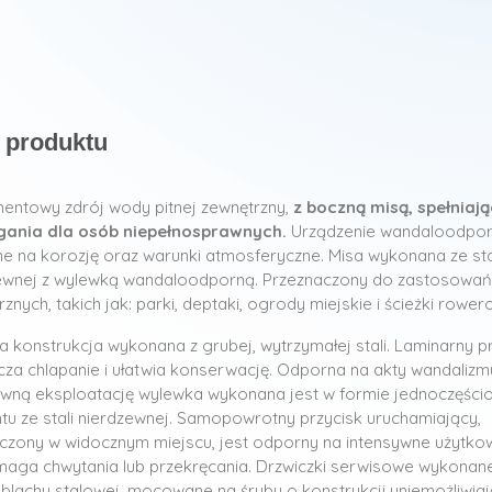
 produktu
entowy zdrój wody pitnej zewnętrzny,
z boczną misą, spełniaj
ania dla osób niepełnosprawnych.
Urządzenie wandaloodpor
e na korozję oraz warunki atmosferyczne. Misa wykonana ze sta
ewnej z wylewką wandaloodporną. Przeznaczony do zastosowań
znych, takich jak: parki, deptaki, ogrody miejskie i ścieżki rower
a konstrukcja wykonana z grubej, wytrzymałej stali. Laminarny p
cza chlapanie i ułatwia konserwację. Odporna na akty wandalizmu
ywną eksploatację wylewka wykonana jest w formie jednoczęśc
tu ze stali nierdzewnej. Samopowrotny przycisk uruchamiający,
czony w widocznym miejscu, jest odporny na intensywne użytkow
maga chwytania lub przekręcania. Drzwiczki serwisowe wykonan
 blachy stalowej, mocowane na śruby o konstrukcji uniemożliwiaj