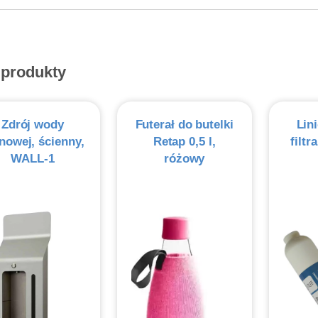
 produkty
Zdrój wody
Futerał do butelki
Lin
nowej, ścienny,
Retap 0,5 l,
filt
WALL-1
różowy