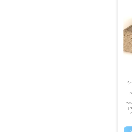
Śc
p
zew
ja
P