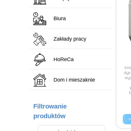
Biura
Zakłady pracy
HoReCa
Inn
dys
wyg
Dom i mieszaknie
b
Filtrowanie
produktów
P