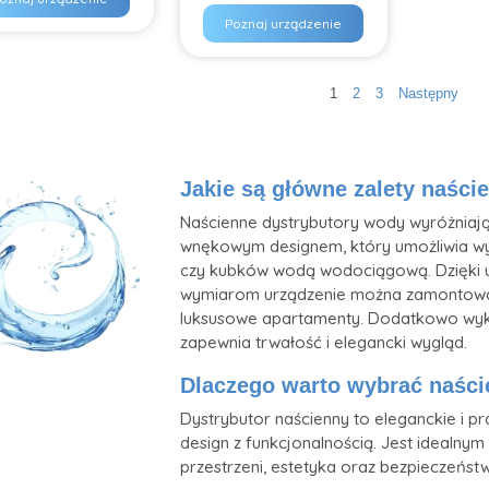
Poznaj urządzenie
Stron
Strona
Strona
Strona
1
2
3
Następny
wpis
Jakie są główne zalety naśc
Naścienne dystrybutory wody wyróżniają
wnękowym designem, który umożliwia wy
czy kubków wodą wodociągową. Dzięki u
wymiarom urządzenie można zamontować 
luksusowe apartamenty. Dodatkowo wykon
zapewnia trwałość i elegancki wygląd.
Dlaczego warto wybrać naści
Dystrybutor naścienny to eleganckie i pr
design z funkcjonalnością. Jest idealnym
przestrzeni, estetyka oraz bezpieczeńs