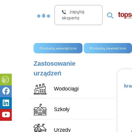
zapytaj
eksperta
Produkty wewnętrzne
Produkty zewnetrzne
Zastosowanie
urządzeń
kra
Wodociągi
Szkoły
Urzędy