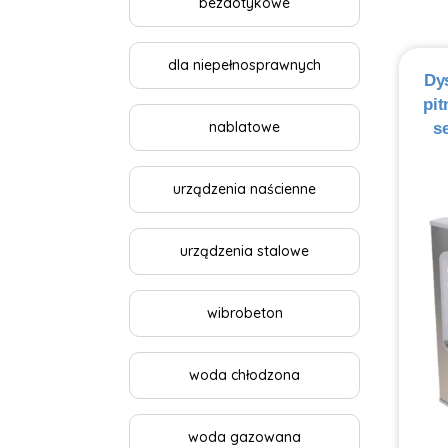
bezdotykowe
dla niepełnosprawnych
Dy
pit
nablatowe
s
urządzenia naścienne
urządzenia stalowe
wibrobeton
woda chłodzona
woda gazowana