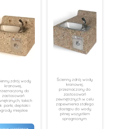
Ścienny zdrój wody
ienny zdrój wody
kranowej,
kranowej,
przeznaczony do
rzeznaczony do
zastosowań
zastosowań
zewnętrznych w celu
nętrznych, takich
zapewnienia stałego
k: parki, deptaki i
dostępu do wody
ogrody miejskie.
pitnej wszystkim
spragnionym.
oznaj urządzenie