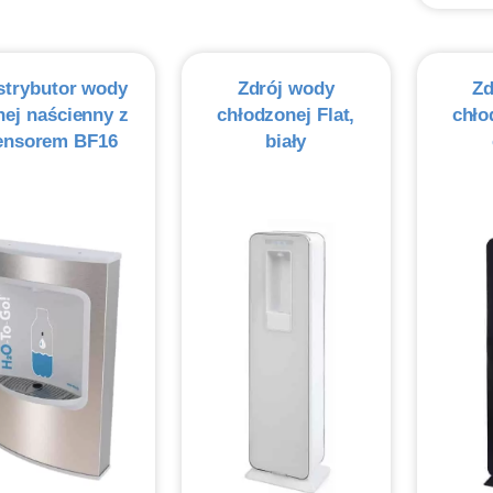
strybutor wody
Zdrój wody
Zd
nej naścienny z
chłodzonej Flat,
chło
ensorem BF16
biały