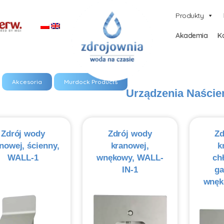
Produkty
Akademia
Ka
Akcesoria
Murdock Products
Urządzenia Naście
Zdrój wody
Zdrój wody
Zd
nowej, ścienny,
kranowej,
k
WALL-1
wnękowy, WALL-
ch
IN-1
ga
wnęk