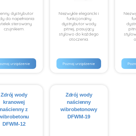
ienny dystrybutor
Niezwykle elegancki i
Niezwy
y do napełniania
funkcjonalny
fu
utelek sterowany
dystrybutor wody
dyst
czujnikiem.
pitnej, pasujący
pit
stylowo do każdego
stylo
otoczenia.
o
oznaj urządzenie
Poznaj urządzenie
Pozn
Zdrój wody
Zdrój wody
kranowej
naścienny
naścienny z
wibrobetonowy
wibrobetonu
DFWM-19
DFWM-12