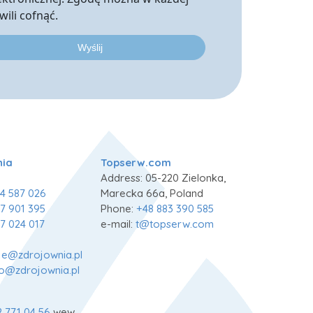
wili cofnąć.
nia
Topserw.com
Address: 05-220 Zielonka,
4 587 026
Marecka 66a, Poland
7 901 395
Phone:
+48 883 390 585
7 024 017
e-mail:
t@topserw.com
je@zdrojownia.pl
fo@zdrojownia.pl
2 771 04 56
wew.