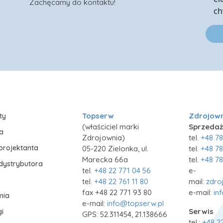
Zachęcamy do kontaktu!
ch
Topserw
Zdrojow
ty
(właściciel marki
Sprzedaż
ia
Zdrojownia)
tel.
+48 78
projektanta
05-220 Zielonka, ul.
tel.
+48 78
Marecka 66a
tel.
+48 78
 dystrybutora
tel.
+48 22 771 04 56
e-
tel.
+48 22 761 11 80
mail:
zdro
fax +48 22 771 93 80
e-mail:
in
mia
e-mail:
info@topserw.pl
Serwis
i
GPS: 52.311454, 21.138666
tel.:
+48 2