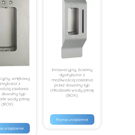
Innowacyjny, ścienny
dystrybutor z
cyjny, wnękowy
możliwością zasilania
strybutor z
przez dowolny typ
ością zasilania
chłodziarki wody pitnej
z dowolny typ
(BOX).
arki wody pitnej
(BOX).
Poznaj urządzenie
aj urządzenie