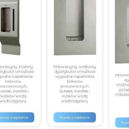
owacyjny, ścienny
Innowacyjny, wnękowy
trybutor umożliwia
dystrybutor umożliwia
Innowa
odne napełnianie
wygodne napełnianie
dy
bidonów
bidonów
możliw
pracowniczych,
pracowniczych,
prze
utelek, karafek i
butelek, karafek i
chłodzi
kubków wodą
kubków wodą
wodociągową.
wodociągową.
oznaj urządzenie
Poznaj urządzenie
Pozn