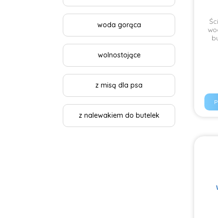
Śc
woda gorąca
wod
b
wolnostojące
z misą dla psa
P
z nalewakiem do butelek