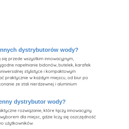
icowanie
ów
iennych dystrybutorów wody?
 się przede wszystkim innowacyjnym,
godne napełnianie bidonów, butelek, karafek
niwersalnej stylistyce i kompaktowym
praktycznie w każdym miejscu, od biur po
anie ze stali nierdzewnej i aluminium
enny dystrybutor wody?
aktyczne rozwiązanie, które łączy innowacyjny
 wyborem dla miejsc, gdzie liczy się oszczędność
two użytkowników.