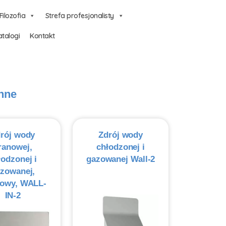
Filozofia
Strefa profesjonalisty
talogi
Kontakt
nne
rój wody
Zdrój wody
ranowej,
chłodzonej i
łodzonej i
gazowanej Wall-2
zowanej,
owy, WALL-
IN-2