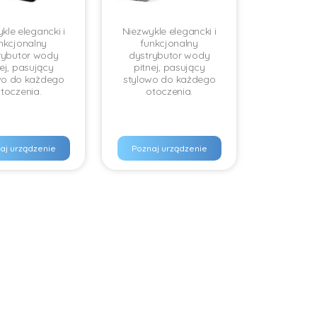
kle elegancki i
Niezwykle elegancki i
nkcjonalny
funkcjonalny
rybutor wody
dystrybutor wody
nej, pasujący
pitnej, pasujący
wo do każdego
stylowo do każdego
toczenia.
otoczenia.
aj urządzenie
Poznaj urządzenie