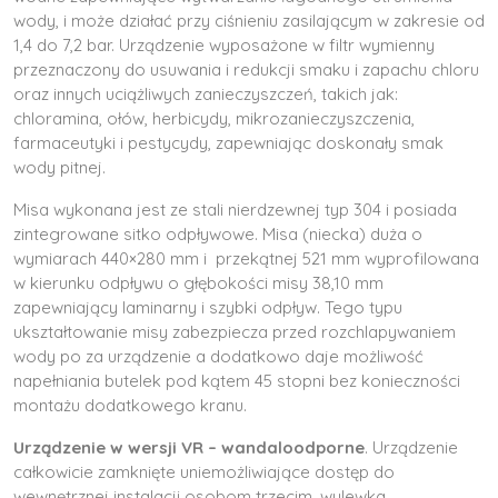
wody, i może działać przy ciśnieniu zasilającym w zakresie od
1,4 do 7,2 bar. Urządzenie wyposażone w filtr wymienny
przeznaczony do usuwania i redukcji smaku i zapachu chloru
oraz innych uciążliwych zanieczyszczeń, takich jak:
chloramina, ołów, herbicydy, mikrozanieczyszczenia,
farmaceutyki i pestycydy, zapewniając doskonały smak
wody pitnej.
Misa wykonana jest ze stali nierdzewnej typ 304 i posiada
zintegrowane sitko odpływowe. Misa (niecka) duża o
wymiarach 440×280 mm i przekątnej 521 mm wyprofilowana
w kierunku odpływu o głębokości misy 38,10 mm
zapewniający laminarny i szybki odpływ. Tego typu
ukształtowanie misy zabezpiecza przed rozchlapywaniem
wody po za urządzenie a dodatkowo daje możliwość
napełniania butelek pod kątem 45 stopni bez konieczności
montażu dodatkowego kranu.
Urządzenie w wersji VR – wandaloodporne
. Urządzenie
całkowicie zamknięte uniemożliwiające dostęp do
wewnętrznej instalacji osobom trzecim, wylewka