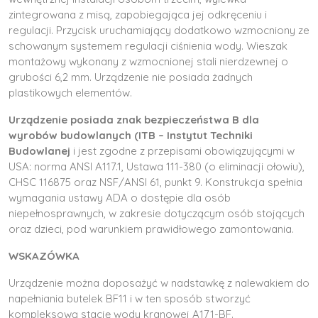
zintegrowana z misą, zapobiegająca jej odkręceniu i
regulacji. Przycisk uruchamiający dodatkowo wzmocniony ze
schowanym systemem regulacji ciśnienia wody. Wieszak
montażowy wykonany z wzmocnionej stali nierdzewnej o
grubości 6,2 mm. Urządzenie nie posiada żadnych
plastikowych elementów.
Urządzenie posiada znak bezpieczeństwa B dla
wyrobów budowlanych (ITB – Instytut Techniki
Budowlanej
i jest zgodne z przepisami obowiązującymi w
USA: norma ANSI A117.1, Ustawa 111-380 (o eliminacji ołowiu),
CHSC 116875 oraz NSF/ANSI 61, punkt 9. Konstrukcja spełnia
wymagania ustawy ADA o dostępie dla osób
niepełnosprawnych, w zakresie dotyczącym osób stojących
oraz dzieci, pod warunkiem prawidłowego zamontowania.
WSKAZÓWKA
Urządzenie można doposażyć w nadstawkę z nalewakiem do
napełniania butelek BF11 i w ten sposób stworzyć
kompleksową stację wody kranowej A171-BF.