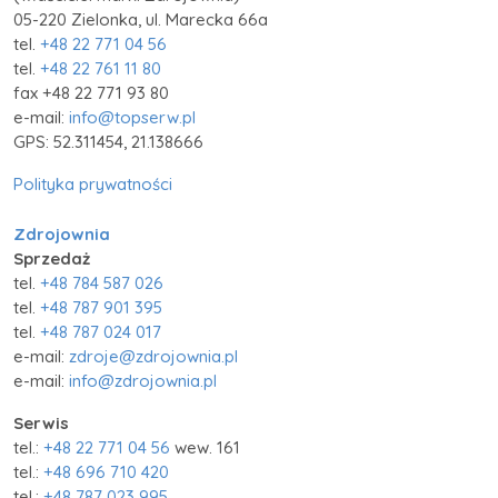
05-220 Zielonka, ul. Marecka 66a
tel.
+48 22 771 04 56
tel.
+48 22 761 11 80
fax +48 22 771 93 80
e-mail:
info@topserw.pl
GPS: 52.311454, 21.138666
Polityka prywatności
Zdrojownia
Sprzedaż
tel.
+48 784 587 026
tel.
+48 787 901 395
tel.
+48 787 024 017
e-mail:
zdroje@zdrojownia.pl
e-mail:
info@zdrojownia.pl
Serwis
tel.:
+48 22 771 04 56
wew. 161
tel.:
+48 696 710 420
tel.:
+48 787 023 995