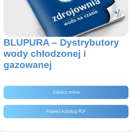
BLUPURA – Dystrybutory
wody chłodzonej i
gazowanej
Zobacz online
Pobierz katalog PDF