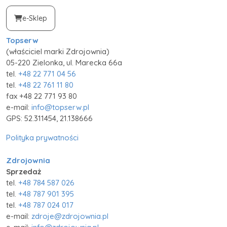
e-Sklep
Topserw
(właściciel marki Zdrojownia)
05-220 Zielonka, ul. Marecka 66a
tel.
+48 22 771 04 56
tel.
+48 22 761 11 80
fax +48 22 771 93 80
e-mail:
info@topserw.pl
GPS: 52.311454, 21.138666
Polityka prywatności
Zdrojownia
Sprzedaż
tel.
+48 784 587 026
tel.
+48 787 901 395
tel.
+48 787 024 017
e-mail:
zdroje@zdrojownia.pl