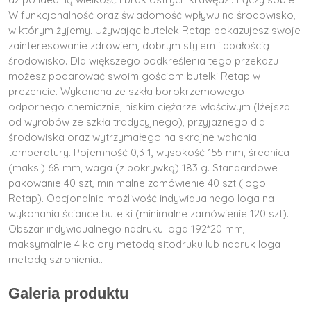
W funkcjonalność oraz świadomość wpływu na środowisko,
w którym żyjemy. Używając butelek Retap pokazujesz swoje
zainteresowanie zdrowiem, dobrym stylem i dbałością
środowisko. Dla większego podkreślenia tego przekazu
możesz podarować swoim gościom butelki Retap w
prezencie. Wykonana ze szkła borokrzemowego
odpornego chemicznie, niskim ciężarze właściwym (lżejsza
od wyrobów ze szkła tradycyjnego), przyjaznego dla
środowiska oraz wytrzymałego na skrajne wahania
temperatury. Pojemność 0,3 1, wysokość 155 mm, średnica
(maks.) 68 mm, waga (z pokrywką) 183 g. Standardowe
pakowanie 40 szt, minimalne zamówienie 40 szt (logo
Retap). Opcjonalnie możliwość indywidualnego loga na
wykonania ściance butelki (minimalne zamówienie 120 szt).
Obszar indywidualnego nadruku loga 192*20 mm,
maksymalnie 4 kolory metodą sitodruku lub nadruk loga
metodą szronienia..
Galeria produktu