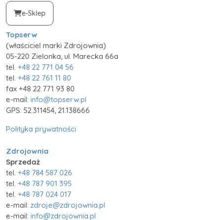
e-Sklep
Topserw
(właściciel marki Zdrojownia)
05-220 Zielonka, ul. Marecka 66a
tel.
+48 22 771 04 56
tel.
+48 22 761 11 80
fax +48 22 771 93 80
e-mail:
info@topserw.pl
GPS: 52.311454, 21.138666
Polityka prywatności
Zdrojownia
Sprzedaż
tel.
+48 784 587 026
tel.
+48 787 901 395
tel.
+48 787 024 017
e-mail:
zdroje@zdrojownia.pl
e-mail:
info@zdrojownia.pl