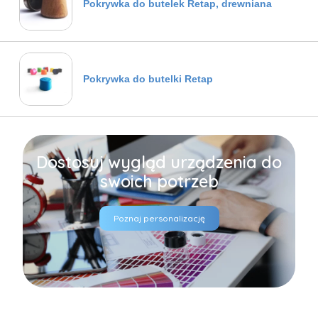
Pokrywka do butelek Retap, drewniana
Pokrywka do butelki Retap
Dostosuj wygląd urządzenia do
swoich potrzeb
Poznaj personalizację