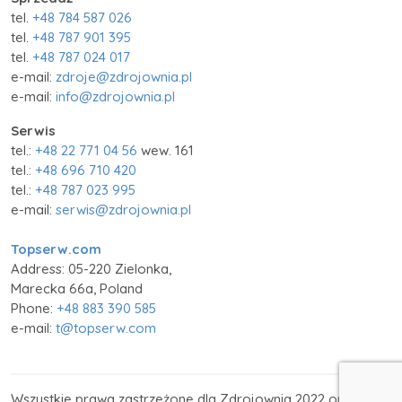
tel.
+48 784 587 026
tel.
+48 787 901 395
tel.
+48 787 024 017
e-mail:
zdroje@zdrojownia.pl
e-mail:
info@zdrojownia.pl
Serwis
tel.:
+48 22 771 04 56
wew. 161
tel.:
+48 696 710 420
tel.:
+48 787 023 995
e-mail:
serwis@zdrojownia.pl
Topserw.com
Address: 05-220 Zielonka,
Marecka 66a, Poland
Phone:
+48 883 390 585
e-mail:
t@topserw.com
Wszystkie prawa zastrzeżone dla Zdrojownia 2022 oraz