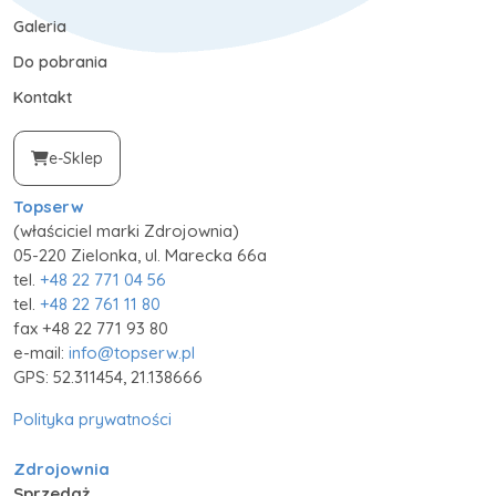
Galeria
Do pobrania
Kontakt
e-Sklep
Topserw
(właściciel marki Zdrojownia)
05-220 Zielonka, ul. Marecka 66a
tel.
+48 22 771 04 56
tel.
+48 22 761 11 80
fax +48 22 771 93 80
e-mail:
info@topserw.pl
GPS: 52.311454, 21.138666
Polityka prywatności
Zdrojownia
Sprzedaż