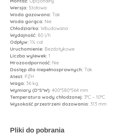
Montaż:
Opcjonalny
Wersja:
Stołowa
Woda gazowana:
Tak
Woda gorąca:
Nie
Chłodziarka:
Wbudowana
Wydajność:
80 l/h
Odpływ:
1¼ cal
Uruchomienie:
Bezdotykowe
Liczba wylewek:
1
Mrozoodporność:
Nie
Dostęp dla niepełnosprawnych:
Tak
Atest:
PZH
Waga:
36 kg
Wymiary (D*S*W):
400*580*564 mm
Temperatura wody chłodzonej:
3°C – 10°C
Wysokość przestrzeni dozowania:
313 mm
Pliki do pobrania