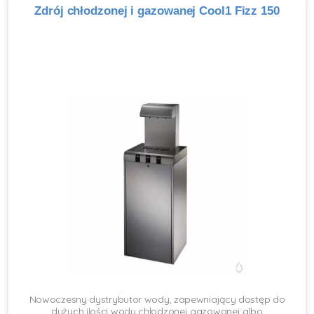
Zdrój chłodzonej i gazowanej Cool1 Fizz 150
Nowoczesny dystrybutor wody, zapewniający dostęp do
dużych ilości wody chłodzonej gazowanej albo