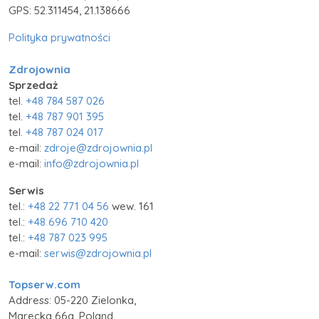
GPS: 52.311454, 21.138666
Polityka prywatności
Zdrojownia
Sprzedaż
tel.
+48 784 587 026
tel.
+48 787 901 395
tel.
+48 787 024 017
e-mail:
zdroje@zdrojownia.pl
e-mail:
info@zdrojownia.pl
Serwis
tel.:
+48 22 771 04 56
wew. 161
tel.:
+48 696 710 420
tel.:
+48 787 023 995
e-mail:
serwis@zdrojownia.pl
Topserw.com
Address: 05-220 Zielonka,
Marecka 66a, Poland