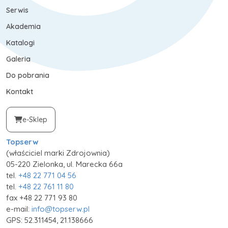
Serwis
Akademia
Katalogi
Galeria
Do pobrania
Kontakt
e-Sklep
Topserw
(właściciel marki Zdrojownia)
05-220 Zielonka, ul. Marecka 66a
tel.
+48 22 771 04 56
tel.
+48 22 761 11 80
fax +48 22 771 93 80
e-mail:
info@topserw.pl
GPS: 52.311454, 21.138666