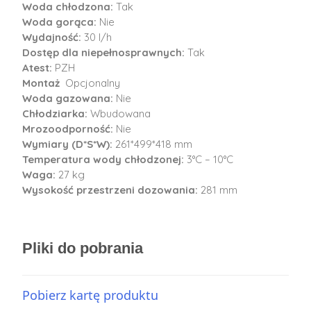
Woda chłodzona:
Tak
Woda gorąca:
Nie
Wydajność:
30 l/h
Dostęp dla niepełnosprawnych:
Tak
Atest:
PZH
Montaż
Opcjonalny
Woda gazowana:
Nie
Chłodziarka:
Wbudowana
Mrozoodporność:
Nie
Wymiary (D*S*W):
261*499*418 mm
Temperatura wody chłodzonej:
3°C – 10°C
Waga:
27 kg
Wysokość przestrzeni dozowania:
281 mm
Pliki do pobrania
Pobierz kartę produktu