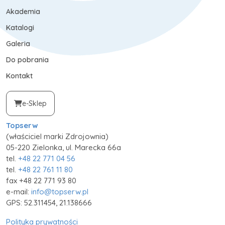
Akademia
Katalogi
Galeria
Do pobrania
Kontakt
e-Sklep
Topserw
(właściciel marki Zdrojownia)
05-220 Zielonka, ul. Marecka 66a
tel.
+48 22 771 04 56
tel.
+48 22 761 11 80
fax +48 22 771 93 80
e-mail:
info@topserw.pl
GPS: 52.311454, 21.138666
Polityka prywatności