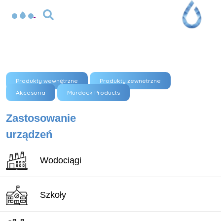
Produkty wewnętrzne
Produkty zewnetrzne
Akcesoria
Murdock Products
Zastosowanie
urządzeń
Wodociągi
Szkoły