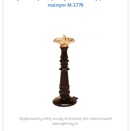
nożnym M-1776
Stylizowany zdrój wody kranowej do zastosowań
zewnętrznych.