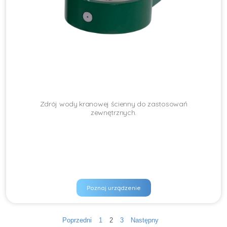
Zdrój wody kranowej ścienny do zastosowań
zewnętrznych.
Poznaj urządzenie
Stronicowanie
Strona
Strona
Strona
Poprzedni
1
2
3
Następny