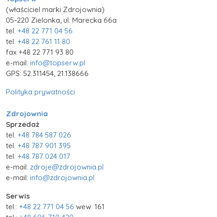
(właściciel marki Zdrojownia)
05-220 Zielonka, ul. Marecka 66a
tel.
+48 22 771 04 56
tel.
+48 22 761 11 80
fax +48 22 771 93 80
e-mail:
info@topserw.pl
GPS: 52.311454, 21.138666
Polityka prywatności
Zdrojownia
Sprzedaż
tel.
+48 784 587 026
tel.
+48 787 901 395
tel.
+48 787 024 017
e-mail:
zdroje@zdrojownia.pl
e-mail:
info@zdrojownia.pl
Serwis
tel.:
+48 22 771 04 56
wew. 161