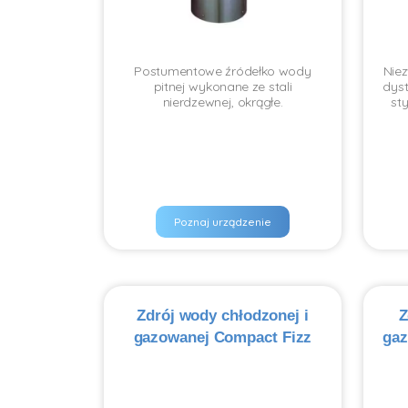
Postumentowe źródełko wody
Niez
pitnej wykonane ze stali
dyst
nierdzewnej, okrągłe.
st
Poznaj urządzenie
Zdrój wody chłodzonej i
Z
gazowanej Compact Fizz
gaz