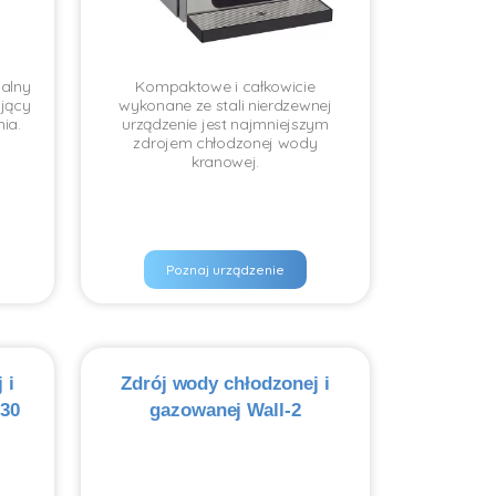
nalny
Kompaktowe i całkowicie
ujący
wykonane ze stali nierdzewnej
ia.
urządzenie jest najmniejszym
zdrojem chłodzonej wody
kranowej.
Poznaj urządzenie
 i
Zdrój wody chłodzonej i
 30
gazowanej Wall-2