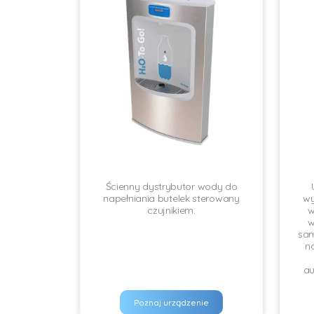
Ścienny dystrybutor wody do
napełniania butelek sterowany
wy
czujnikiem.
w
w
sam
n
a
Poznaj urządzenie