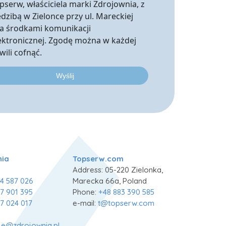
pserw, właściciela marki Zdrojownia, z
edzibą w Zielonce przy ul. Mareckiej
a środkami komunikacji
ektronicznej. Zgodę można w każdej
wili cofnąć.
nia
Topserw.com
Address: 05-220 Zielonka,
4 587 026
Marecka 66a, Poland
7 901 395
Phone:
+48 883 390 585
7 024 017
e-mail:
t@topserw.com
je@zdrojownia.pl