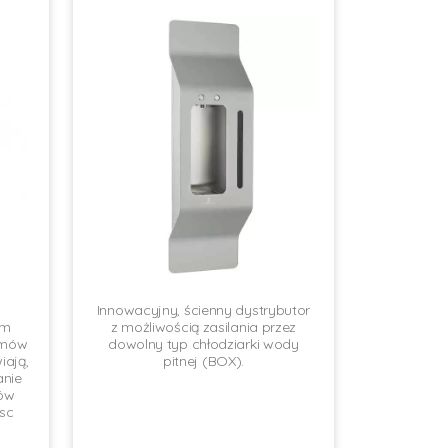
Innowacyjny, ścienny dystrybutor
ym
z możliwością zasilania przez
lmów
dowolny typ chłodziarki wody
iają,
pitnej (BOX).
anie
tów
jsc