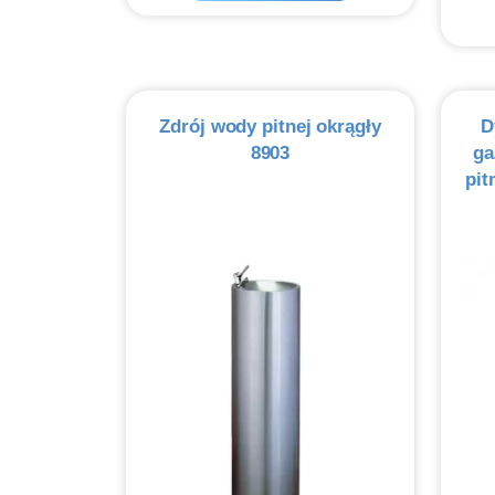
Zdrój wody pitnej okrągły
D
8903
ga
pit