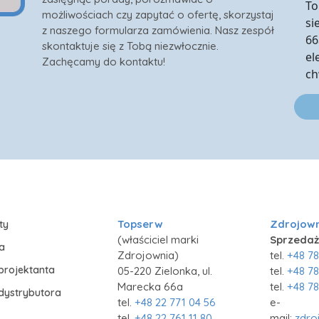
To
możliwościach czy zapytać o ofertę, skorzystaj
si
z naszego formularza zamówienia. Nasz zespół
66
skontaktuje się z Tobą niezwłocznie.
el
Zachęcamy do kontaktu!
ch
Topserw
Zdrojow
ty
(właściciel marki
Sprzedaż
ia
Zdrojownia)
tel.
+48 78
projektanta
05-220 Zielonka, ul.
tel.
+48 78
Marecka 66a
tel.
+48 78
 dystrybutora
tel.
+48 22 771 04 56
e-
tel.
+48 22 761 11 80
mail:
zdro