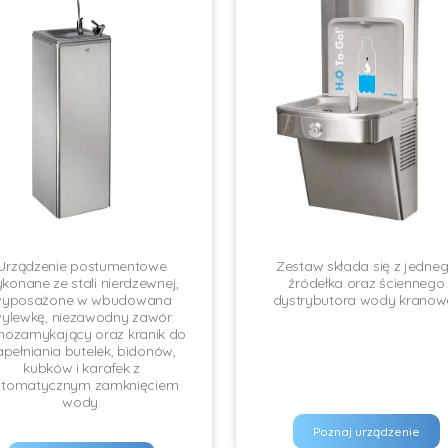
Urządzenie postumentowe
Zestaw składa się z jedne
konane ze stali nierdzewnej,
źródełka oraz ściennego
yposażone w wbudowana
dystrybutora wody kranowe
ylewkę, niezawodny zawór
ozamykający oraz kranik do
apełniania butelek, bidonów,
kubków i karafek z
utomatycznym zamknięciem
wody.
Poznaj urządzenie