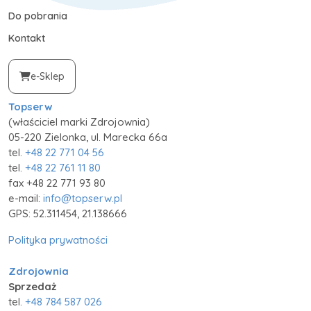
Do pobrania
Kontakt
e-Sklep
Topserw
(właściciel marki Zdrojownia)
05-220 Zielonka, ul. Marecka 66a
tel.
+48 22 771 04 56
tel.
+48 22 761 11 80
fax +48 22 771 93 80
e-mail:
info@topserw.pl
GPS: 52.311454, 21.138666
Polityka prywatności
Zdrojownia
Sprzedaż
tel.
+48 784 587 026