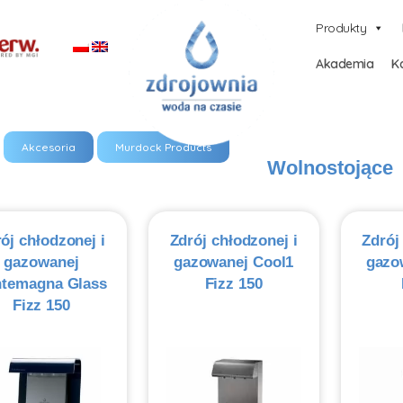
Produkty
Akademia
Ka
Akcesoria
Murdock Products
Wolnostojące
ój chłodzonej i
Zdrój chłodzonej i
Zdrój
gazowanej
gazowanej Cool1
gazo
ntemagna Glass
Fizz 150
Fizz 150