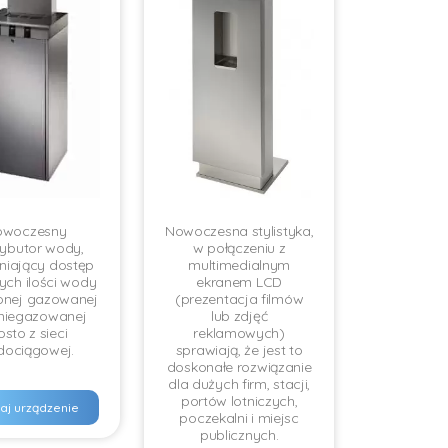
owoczesny
Nowoczesna stylistyka,
rybutor wody,
w połączeniu z
niający dostęp
multimedialnym
ych ilości wody
ekranem LCD
onej gazowanej
(prezentacja filmów
 niegazowanej
lub zdjęć
osto z sieci
reklamowych)
ociągowej.
sprawiają, że jest to
doskonałe rozwiązanie
dla dużych firm, stacji,
portów lotniczych,
aj urządzenie
poczekalni i miejsc
publicznych.