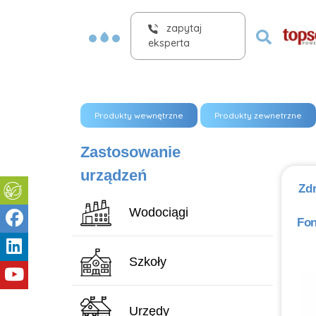
zapytaj
eksperta
Produkty wewnętrzne
Produkty zewnetrzne
Zastosowanie
urządzeń
Zdr
Wodociągi
Fo
Szkoły
Urzędy