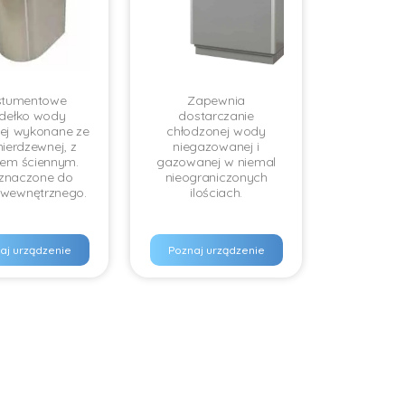
stumentowe
Zapewnia
ódełko wody
dostarczanie
ej wykonane ze
chłodzonej wody
 nierdzewnej, z
niegazowanej i
lem ściennym.
gazowanej w niemal
znaczone do
nieograniczonych
 wewnętrznego.
ilościach.
aj urządzenie
Poznaj urządzenie
icowanie
ona