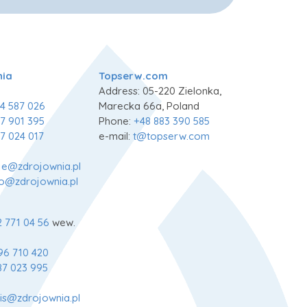
nia
Topserw.com
Address: 05-220 Zielonka,
4 587 026
Marecka 66a, Poland
7 901 395
Phone:
+48 883 390 585
7 024 017
e-mail:
t@topserw.com
je@zdrojownia.pl
fo@zdrojownia.pl
2 771 04 56
wew.
96 710 420
87 023 995
is@zdrojownia.pl