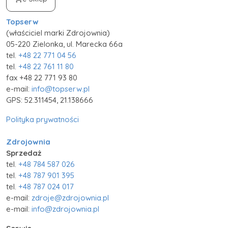
Topserw
(właściciel marki Zdrojownia)
05-220 Zielonka, ul. Marecka 66a
tel.
+48 22 771 04 56
tel.
+48 22 761 11 80
fax +48 22 771 93 80
e-mail:
info@topserw.pl
GPS: 52.311454, 21.138666
Polityka prywatności
Zdrojownia
Sprzedaż
tel.
+48 784 587 026
tel.
+48 787 901 395
tel.
+48 787 024 017
e-mail:
zdroje@zdrojownia.pl
e-mail:
info@zdrojownia.pl