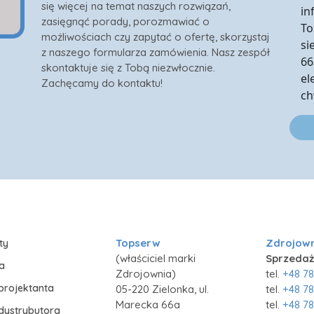
się więcej na temat naszych rozwiązań,
in
zasięgnąć porady, porozmawiać o
To
możliwościach czy zapytać o ofertę, skorzystaj
si
z naszego formularza zamówienia. Nasz zespół
66
skontaktuje się z Tobą niezwłocznie.
el
Zachęcamy do kontaktu!
ch
Topserw
Zdrojow
ty
(właściciel marki
Sprzedaż
ia
Zdrojownia)
tel.
+48 78
projektanta
05-220 Zielonka, ul.
tel.
+48 78
Marecka 66a
tel.
+48 78
 dystrybutora