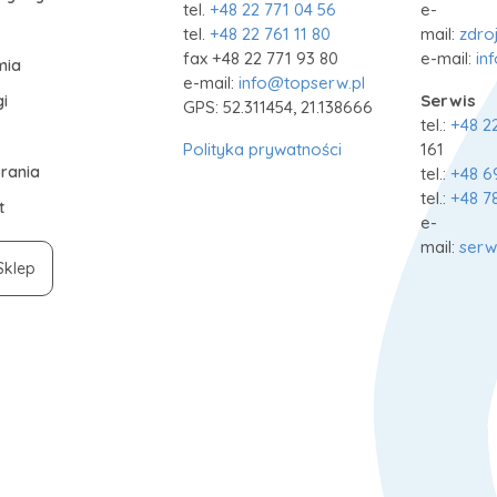
tel.
+48 22 771 04 56
e-
tel.
+48 22 761 11 80
mail:
zdro
fax +48 22 771 93 80
e-mail:
in
mia
e-mail:
info@topserw.pl
Serwis
i
GPS: 52.311454, 21.138666
tel.:
+48 2
Polityka prywatności
161
rania
tel.:
+48 6
tel.:
+48 7
t
e-
mail:
serw
Sklep