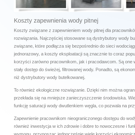
Koszty zapewnienia wody pitnej
Koszty związane z zapewnieniem wody pitnej dla pracownik
rozwiązania. Najczęściej stosowane są dystrybutory wody bu
związane, które podłącza się bezpośrednio do sieci wodociąg
jednorazowy, a koszty eksploatacji są znacznie to coraz popul
korzyści zarówno pracownikom, jak i pracodawcom. Są one
stały dostęp do świeżej, filtrowanej wody. Ponadto, są ekon
niż dystrybutory wody butelkowanej.
To również ekologiczne rozwiązanie. Dzięki nim można ogranic
przekłada się na mniejsze zanieczyszczenie środowiska. Wi
funkcję saturacji wody dwutlenkiem węgla, co pozwala na pr
Zapewnienie pracownikom nieograniczonego dostępu do wody p
również inwestycja w ich zdrowie i dobre to nowoczesne i funk
wymogu, przynosząc jednocześnie wiele korzyści ekonomiczn