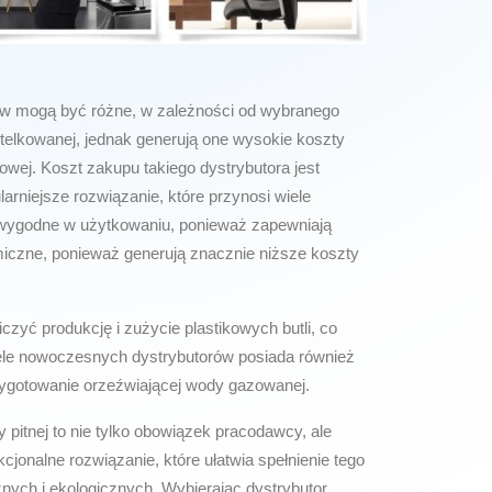
ów mogą być różne, w zależności od wybranego
telkowanej, jednak generują one wysokie koszty
owej. Koszt zakupu takiego dystrybutora jest
arniejsze rozwiązanie, które przynosi wiele
 wygodne w użytkowaniu, ponieważ zapewniają
omiczne, ponieważ generują znacznie niższe koszty
zyć produkcję i zużycie plastikowych butli, co
ele nowoczesnych dystrybutorów posiada również
zygotowanie orzeźwiającej wody gazowanej.
itnej to nie tylko obowiązek pracodawcy, ale
cjonalne rozwiązanie, które ułatwia spełnienie tego
ych i ekologicznych. Wybierając dystrybutor