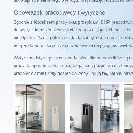
ułatwiają spełnienie tego wymogu, przynosząc jednocześnie w
Obowiązek pracodawcy i wytyczne
Zgodnie z Kodeksem pracy oraz przepisami BHP, pracodawc
do wody zdatnej do picia w ilości zaspokajającej ich potrzeb
nieodpłatny. Szczególny nacisk kładziony jest na pracownik
temperaturach, których zapotrzebowanie na płyny jest większ
Wytyczne dotyczące ilości wody pitnej dla pracowników są uz
pracy, temperatura otoczenia, wilgotność powietrza oraz indy
pracownicy mieli stały dostęp do wody i pili ją regularnie, naw