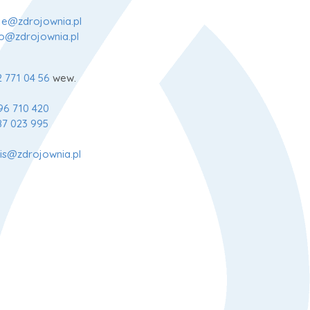
je@zdrojownia.pl
fo@zdrojownia.pl
2 771 04 56
wew.
96 710 420
87 023 995
is@zdrojownia.pl