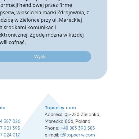
formacji handlowej przez firmę
pserw, właściciela marki Zdrojownia, z
edzibą w Zielonce przy ul. Mareckiej
a środkami komunikacji
ektronicznej. Zgodę można w każdej
wili cofnąć.
nia
Topserw.com
Address: 05-220 Zielonka,
4 587 026
Marecka 66a, Poland
7 901 395
Phone:
+48 883 390 585
7 024 017
e-mail:
t@topserw.com