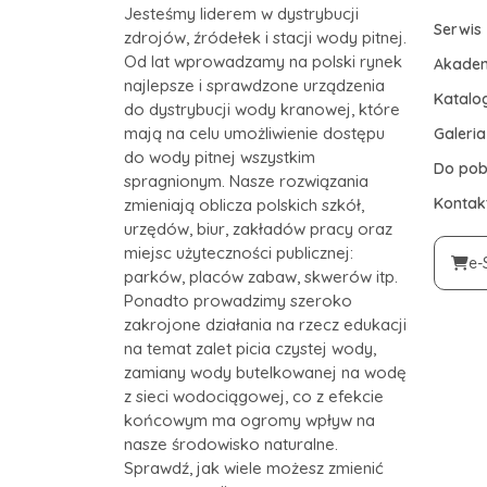
Jesteśmy liderem w dystrybucji
Serwis
zdrojów, źródełek i stacji wody pitnej.
Od lat wprowadzamy na polski rynek
Akade
najlepsze i sprawdzone urządzenia
Katalog
do dystrybucji wody kranowej, które
mają na celu umożliwienie dostępu
Galeria
do wody pitnej wszystkim
Do pob
spragnionym. Nasze rozwiązania
Kontak
zmieniają oblicza polskich szkół,
urzędów, biur, zakładów pracy oraz
miejsc użyteczności publicznej:
e-
parków, placów zabaw, skwerów itp.
Ponadto prowadzimy szeroko
zakrojone działania na rzecz edukacji
na temat zalet picia czystej wody,
zamiany wody butelkowanej na wodę
z sieci wodociągowej, co z efekcie
końcowym ma ogromy wpływ na
nasze środowisko naturalne.
Sprawdź, jak wiele możesz zmienić