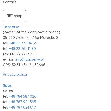
Contact
E-shop
Topserw
(owner of the Zdrojownia brand)
05-220 Zielonka, 66a Marecka St.
tel.
+48 22 771 04 56
tel.
+48 22 761 11 80
fax +48 22 771 93 80
e-mail:
info@topserw.pl
GPS: 52.311454, 21.138666
Privacy policy
Spas
Sales
tel.
+48 784 587 026
tel.
+48 787 901 395
tel.
+48 787 024 017