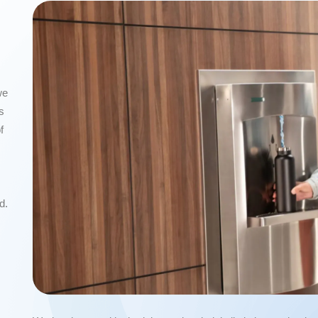
we
s
f
d.