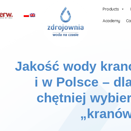
Products
Academy
Ca
Jakość wody kran
i w Polsce – dl
chętniej wybi
„kranó