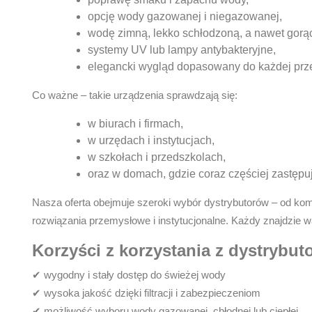
opcję wody gazowanej i niegazowanej,
wodę zimną, lekko schłodzoną, a nawet gorą
systemy UV lub lampy antybakteryjne,
elegancki wygląd dopasowany do każdej prze
Co ważne – takie urządzenia sprawdzają się:
w biurach i firmach,
w urzędach i instytucjach,
w szkołach i przedszkolach,
oraz w domach, gdzie coraz częściej zastęp
Nasza oferta obejmuje szeroki wybór dystrybutorów – od kom
rozwiązania przemysłowe i instytucjonalne. Każdy znajdzie 
Korzyści z korzystania z dystrybu
✔ wygodny i stały dostęp do świeżej wody
✔ wysoka jakość dzięki filtracji i zabezpieczeniom
✔ możliwość wyboru wody gazowanej, chłodnej lub ciepłej