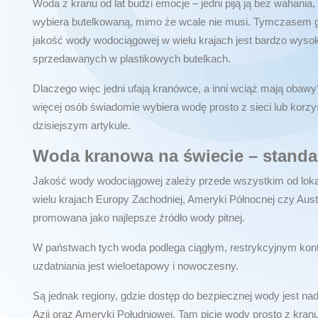
Woda z kranu od lat budzi emocje – jedni piją ją bez wahania
wybiera butelkowaną, mimo że wcale nie musi. Tymczasem glob
jakość wody wodociągowej w wielu krajach jest bardzo wyso
sprzedawanych w plastikowych butelkach.
Dlaczego więc jedni ufają kranówce, a inni wciąż mają obawy
więcej osób świadomie wybiera wodę prosto z sieci lub kor
dzisiejszym artykule.
Woda kranowa na świecie – standar
Jakość wody wodociągowej zależy przede wszystkim od lokaln
wielu krajach Europy Zachodniej, Ameryki Północnej czy Austr
promowana jako najlepsze źródło wody pitnej.
W państwach tych woda podlega ciągłym, restrykcyjnym kont
uzdatniania jest wieloetapowy i nowoczesny.
Są jednak regiony, gdzie dostęp do bezpiecznej wody jest na
Azji oraz Ameryki Południowej. Tam picie wody prosto z kra