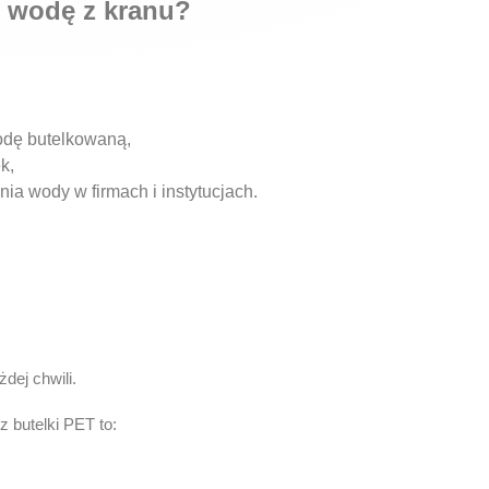
y wodę z kranu?
wodę butelkowaną,
k,
ia wody w firmach i instytucjach.
dej chwili.
 butelki PET to: