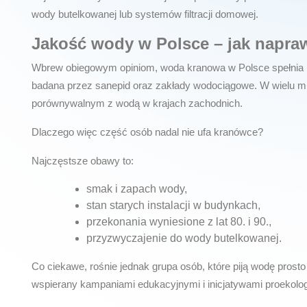
wody butelkowanej lub systemów filtracji domowej.
Jakość wody w Polsce – jak napr
Wbrew obiegowym opiniom,
woda kranowa w Polsce spełnia 
badana przez sanepid oraz zakłady wodociągowe. W wielu mia
porównywalnym z wodą w krajach zachodnich.
Dlaczego więc część osób nadal nie ufa kranówce?
Najczęstsze obawy to:
smak i zapach wody,
stan starych instalacji w budynkach,
przekonania wyniesione z lat 80. i 90.,
przyzwyczajenie do wody butelkowanej.
Co ciekawe, rośnie jednak grupa osób, które piją wodę prosto
wspierany kampaniami edukacyjnymi i inicjatywami proekolo