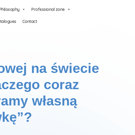
Philosophy
Professional zone
talogues
Contact
owej na świecie
aczego coraz
eramy własną
wkę”?