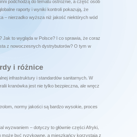
, inni podchodzą do tematu ostrożnie, a część osób
alne raporty i wyniki kontroli pokazują, że
ka – nierzadko wyższa niż jakość niektórych wód
? Jak to wygląda w Polsce? I co sprawia, że coraz
zysta z nowoczesnych dystrybutorów? O tym w
dy i różnice
ej infrastruktury i standardów sanitarnych. W
alii kranówka jest nie tylko bezpieczna, ale wręcz
rolom, normy jakości są bardzo wysokie, proces
dal wyzwaniem – dotyczy to głównie części Afryki,
nu może być ryzykowne, a mieszkańcy korzystają z