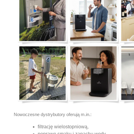
Nowoczesne dystrybutory oferują m.in.:
filtrację wielostopniową,
poprawę smaku i zapachu wody,