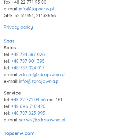
fax +48 22 771 93 80
e-mail:
info@topserw.pl
GPS: 52.311454, 21.138666
Privacy policy
Spas
Sales
tel.
+48 784 587 026
tel.
+48 787 901 395
tel.
+48 787 024 017
e-mail:
zdroje@zdrojownia.pl
e-mail:
info@zdrojownia.pl
Service
tel:
+48 22 771 04 56
ext. 161
tel:
+48 696 710 420
tel:
+48 787 023 995
e-mail:
serwis@zdrojownia.pl
Topserw.com