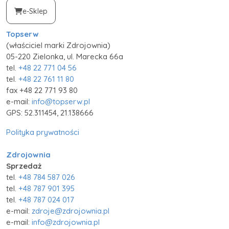
e-Sklep
Topserw
(właściciel marki Zdrojownia)
05-220 Zielonka, ul. Marecka 66a
tel.
+48 22 771 04 56
tel.
+48 22 761 11 80
fax +48 22 771 93 80
e-mail:
info@topserw.pl
GPS: 52.311454, 21.138666
Polityka prywatności
Zdrojownia
Sprzedaż
tel.
+48 784 587 026
tel.
+48 787 901 395
tel.
+48 787 024 017
e-mail:
zdroje@zdrojownia.pl
e-mail:
info@zdrojownia.pl