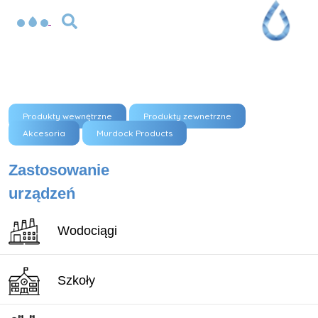
Produkty wewnętrzne
Produkty zewnetrzne
Akcesoria
Murdock Products
Zastosowanie
urządzeń
Wodociągi
Szkoły