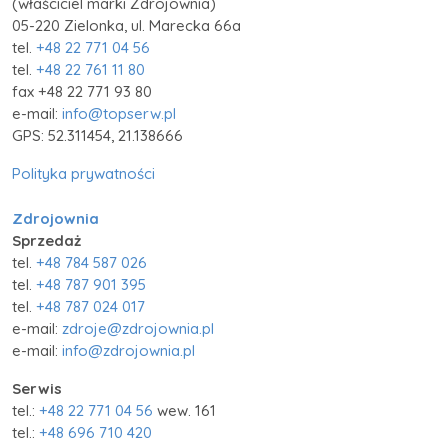
(właściciel marki Zdrojownia)
05-220 Zielonka, ul. Marecka 66a
tel.
+48 22 771 04 56
tel.
+48 22 761 11 80
fax +48 22 771 93 80
e-mail:
info@topserw.pl
GPS: 52.311454, 21.138666
Polityka prywatności
Zdrojownia
Sprzedaż
tel.
+48 784 587 026
tel.
+48 787 901 395
tel.
+48 787 024 017
e-mail:
zdroje@zdrojownia.pl
e-mail:
info@zdrojownia.pl
Serwis
tel.:
+48 22 771 04 56
wew. 161
tel.:
+48 696 710 420