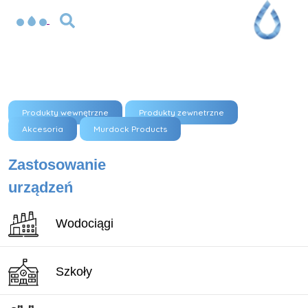
Produkty wewnętrzne
Produkty zewnetrzne
Akcesoria
Murdock Products
Zastosowanie
urządzeń
Wodociągi
Szkoły