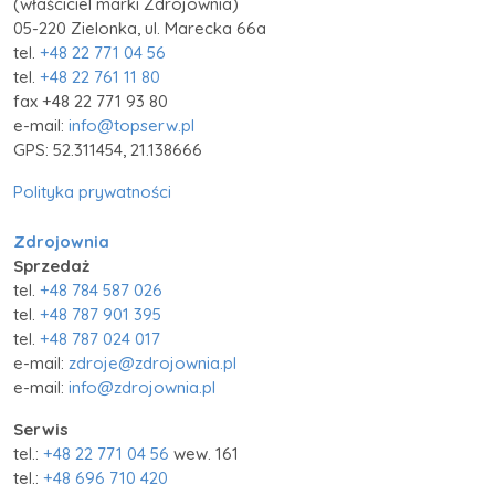
(właściciel marki Zdrojownia)
05-220 Zielonka, ul. Marecka 66a
tel.
+48 22 771 04 56
tel.
+48 22 761 11 80
fax +48 22 771 93 80
e-mail:
info@topserw.pl
GPS: 52.311454, 21.138666
Polityka prywatności
Zdrojownia
Sprzedaż
tel.
+48 784 587 026
tel.
+48 787 901 395
tel.
+48 787 024 017
e-mail:
zdroje@zdrojownia.pl
e-mail:
info@zdrojownia.pl
Serwis
tel.:
+48 22 771 04 56
wew. 161
tel.:
+48 696 710 420