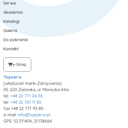
Serwis
Akademia
Katalogi
Galeria
Do pobrania
Kontakt
e-Sklep
Topserw
(właściciel marki Zdrojownia)
05-220 Zielonka, ul. Marecka 66a
tel.
+48 22 771 04 56
tel.
+48 22 761 11 80
fax +48 22 771 93 80
e-mail:
info@topserw.pl
GPS: 52.311454, 21.138666