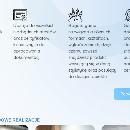
Dostęp do wszelkich
Bogata gama
Go
ki
niezbędnych atestów
rozwiązań o różnych
dzi
oraz certyfikatów,
formach, kształtach,
pro
koniecznych do
wykończeniach, dzięki
st
opracowania
czemu zawsze
zr
dokumentacji
znajdziesz produkt
bu
wpisujący się w daną
po
stylistykę oraz pasujący
ce
do designu obiektu
Pobie
ADOWE REALIZACJE