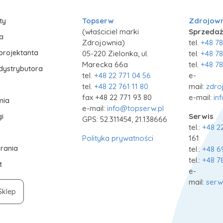
Topserw
Zdrojow
ty
(właściciel marki
Sprzedaż
ia
Zdrojownia)
tel.
+48 78
projektanta
05-220 Zielonka, ul.
tel.
+48 78
Marecka 66a
tel.
+48 78
 dystrybutora
tel.
+48 22 771 04 56
e-
tel.
+48 22 761 11 80
mail:
zdro
fax +48 22 771 93 80
e-mail:
in
mia
e-mail:
info@topserw.pl
Serwis
i
GPS: 52.311454, 21.138666
tel.:
+48 2
Polityka prywatności
161
rania
tel.:
+48 6
tel.:
+48 7
t
e-
mail:
serw
Sklep