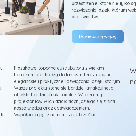
przestrzenie, które nie tylko 
rozwiązania, dzięki którym w
budownictwa.
Dowiedz się więcej
dy
Plastikowe, toporne dystrybutory z wielkimi
W
baniakami odchodzą do lamusa. Teraz czas na
n
eleganckie i praktyczne rozwiązania, dzięki którym
,
Wasze projekty staną się bardziej atrakcyjne, a
ej
obiekty bardziej funkcjonalne. Wspieramy
projektantów w ich działaniach, dzieląc się z nimi
naszą wiedzą oraz doświadczeniem.
ch
Współpracując z nami możesz liczyć na: