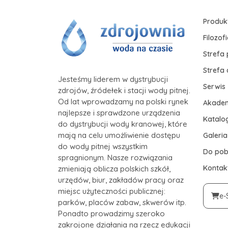
Produk
Filozof
Strefa 
Strefa
Jesteśmy liderem w dystrybucji
Serwis
zdrojów, źródełek i stacji wody pitnej.
Od lat wprowadzamy na polski rynek
Akade
najlepsze i sprawdzone urządzenia
Katalog
do dystrybucji wody kranowej, które
mają na celu umożliwienie dostępu
Galeria
do wody pitnej wszystkim
Do pob
spragnionym. Nasze rozwiązania
Kontak
zmieniają oblicza polskich szkół,
urzędów, biur, zakładów pracy oraz
miejsc użyteczności publicznej:
e-
parków, placów zabaw, skwerów itp.
Ponadto prowadzimy szeroko
zakrojone działania na rzecz edukacji