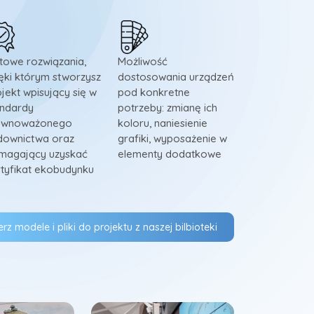
towe rozwiązania,
Możliwość
ęki którym stworzysz
dostosowania urządzeń
jekt wpisujący się w
pod konkretne
andardy
potrzeby: zmianę ich
ównoważonego
koloru, naniesienie
downictwa oraz
grafiki, wyposażenie w
magający uzyskać
elementy dodatkowe
rtyfikat ekobudynku
rz modele i pliki do projektu z naszej bilbioteki