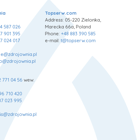
nia
Topserw.com
Address: 05-220 Zielonka,
4 587 026
Marecka 66a, Poland
7 901 395
Phone:
+48 883 390 585
7 024 017
e-mail:
t@topserw.com
je@zdrojownia.pl
fo@zdrojownia.pl
2 771 04 56
wew.
96 710 420
87 023 995
is@zdrojownia.pl