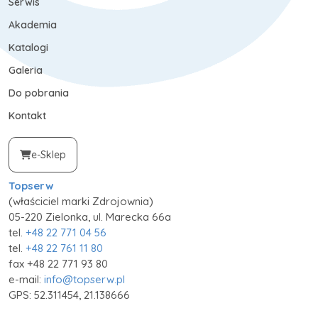
Serwis
Akademia
Katalogi
Galeria
Do pobrania
Kontakt
e-Sklep
Topserw
(właściciel marki Zdrojownia)
05-220 Zielonka, ul. Marecka 66a
tel.
+48 22 771 04 56
tel.
+48 22 761 11 80
fax +48 22 771 93 80
e-mail:
info@topserw.pl
GPS: 52.311454, 21.138666