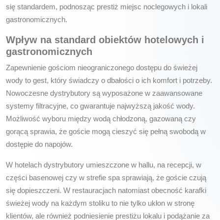
się standardem, podnosząc prestiż miejsc noclegowych i lokali
gastronomicznych.
Wpływ na standard obiektów hotelowych i
gastronomicznych
Zapewnienie gościom nieograniczonego dostępu do świeżej
wody to gest, który świadczy o dbałości o ich komfort i potrzeby.
Nowoczesne dystrybutory są wyposażone w zaawansowane
systemy filtracyjne, co gwarantuje najwyższą jakość wody.
Możliwość wyboru między wodą chłodzoną, gazowaną czy
gorącą sprawia, że goście mogą cieszyć się pełną swobodą w
dostępie do napojów.
W hotelach dystrybutory umieszczone w hallu, na recepcji, w
części basenowej czy w strefie spa sprawiają, że goście czują
się dopieszczeni. W restauracjach natomiast obecność karafki
świeżej wody na każdym stoliku to nie tylko ukłon w stronę
klientów, ale również podniesienie prestiżu lokalu i podążanie za